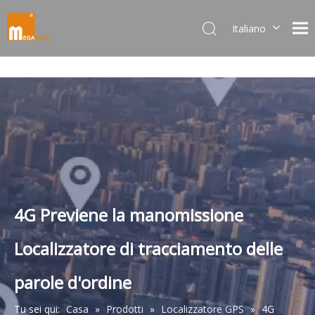
Italiano
Dansk
norsk språk
한국어
日本語
Deutsch
Português
Español
Pусский
Français
4G Previene la manomissione
简体中文
Localizzatore di tracciamento delle
English
parole d'ordine
Tu sei qui:
Casa
»
Prodotti
»
Localizzatore GPS
»
4G