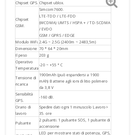
Chipset GPS.
Chipset ublox.
Simcom7600.
LTE-TDD / LTE-FDD
Chipset
(WCDMA) UMTS / HSPA + / TD-SCDMA
GSM.
/ EVDO
GSM / GPRS / EDGE
Modulo WiFi.
2.4G ~ 2.5G (2400m ~ 2483,5m)
Dimensione
70 * 64 * 20mm
Il peso
203 g
Operativo
-20 ~ +55 ° C
Temperatura
1900mAh (può espandersi a 1900
Tensione di
mAh) Batterie agli ioni di litio polimero
ricarica
da 3,8 V
Sensibilità
-160 dB.
GPS.
Orario di
Spedire dati ogni 1 minuscolo Lavoro>
lavoro
35. ore
2 pulsanti. 1 pulsante SOS, 1 pulsante di
Pulsante
accensione
LED per mostrare stati di potenza, GPS,