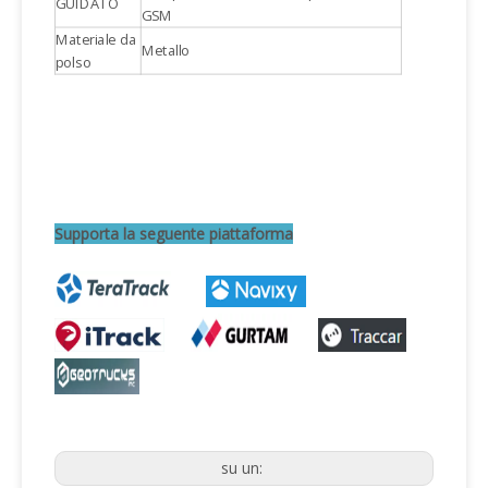
GUIDATO
GSM
Materiale da
Metallo
polso
Supporta la seguente piattaforma
su un: