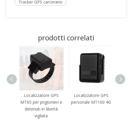
Tracker GPS carcerario
prodotti correlati
Localizzatore GPS
Localizzatore GPS
Orolog
MT65 per prigionieri e
personale MT100 4G
detenuti in libertà
vigilata