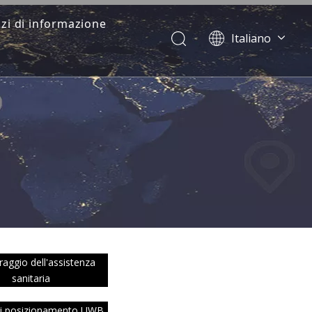
zi di informazione
Italiano
Dansk
norsk språk
한국어
日本語
Deutsch
Português
Español
Pусский
Français
简体中文
English
aggio dell'assistenza
sanitaria
di posizionamento UWB