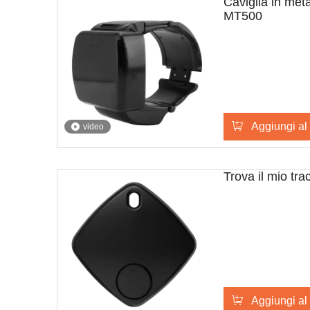
Caviglia in met
MT500
Aggiungi al 
video
Trova il mio tra
Aggiungi al 