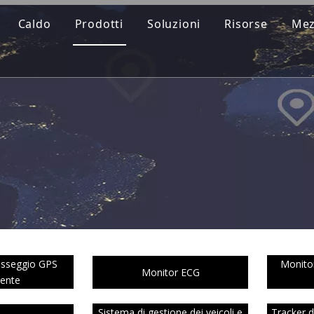
Caldo
Prodotti
Soluzioni
Risorse
Mez
asseggio GPS
Monitor
Monitor ECG
gente
Sistema di gestione dei veicoli e
Tracker 