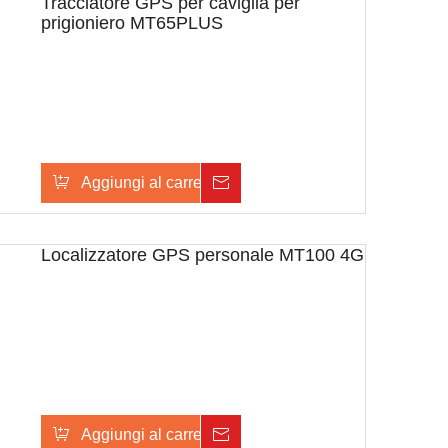
Tracciatore GPS per caviglia per
prigioniero MT65PLUS
Aggiungi al carrello
Inchiesta
Localizzatore GPS personale MT100 4G
Aggiungi al carrello
Inchiesta