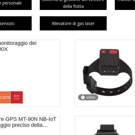
e personale
della flotta
servizio
Rilevatore di gas laser
monitoraggio dei
200X
carrello
Inchiesta
video
tore GPS MT-90N NB-IoT
ggio preciso della