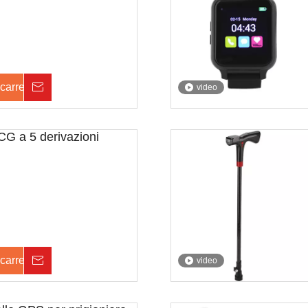
carrello
Inchiesta
video
CG a 5 derivazioni
carrello
Inchiesta
video