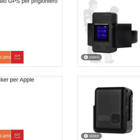
allo GPS per prigioniero
carrello
Inchiesta
video
cker per Apple
carrello
Inchiesta
video