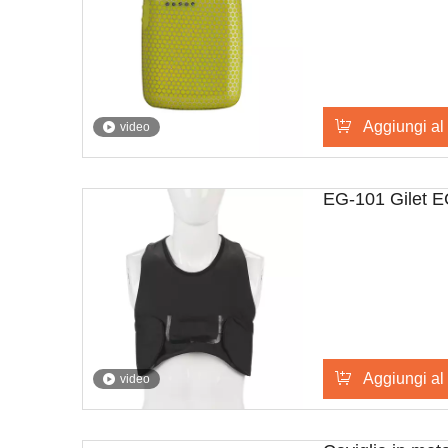
Aggiungi al 
video
EG-101 Gilet E
Aggiungi al 
video