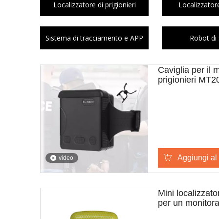
Localizzatore di prigionieri
Localizzator
Sistema di tracciamento e APP
Robot di 
Caviglia per il 
prigionieri MT
Aggiungi al 
video
Mini localizza
per un monitora
posizione