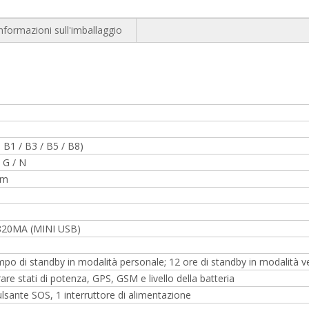
nformazioni sull'imballaggio
 B1 / B3 / B5 / B8)
 G / N
mm
 820MA (MINI USB)
empo di standby in modalità personale; 12 ore di standby in modalità v
re stati di potenza, GPS, GSM e livello della batteria
pulsante SOS, 1 interruttore di alimentazione