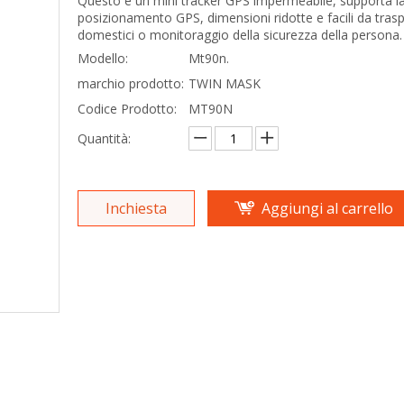
Questo è un mini tracker GPS impermeabile, supporta la r
posizionamento GPS, dimensioni ridotte e facili da tras
domestici o monitoraggio della sicurezza della persona.
Modello:
Mt90n.
marchio prodotto:
TWIN MASK
Codice Prodotto:
MT90N
Quantità:
Inchiesta
Aggiungi al carrello