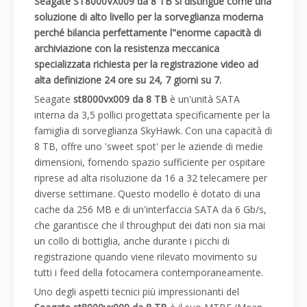
Seagate ST8000VX009 da 8 TB si distingue come una
soluzione di alto livello per la sorveglianza moderna
perché bilancia perfettamente l"enorme capacità di
archiviazione con la resistenza meccanica
specializzata richiesta per la registrazione video ad
alta definizione 24 ore su 24, 7 giorni su 7.
Seagate
st8000vx009 da 8 TB
è un'unità SATA
interna da 3,5 pollici progettata specificamente per la
famiglia di sorveglianza SkyHawk. Con una capacità di
8 TB, offre uno 'sweet spot' per le aziende di medie
dimensioni, fornendo spazio sufficiente per ospitare
riprese ad alta risoluzione da 16 a 32 telecamere per
diverse settimane. Questo modello è dotato di una
cache da 256 MB e di un'interfaccia SATA da 6 Gb/s,
che garantisce che il throughput dei dati non sia mai
un collo di bottiglia, anche durante i picchi di
registrazione quando viene rilevato movimento su
tutti i feed della fotocamera contemporaneamente.
Uno degli aspetti tecnici più impressionanti del