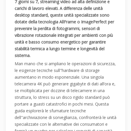
7 giorni su 7, streaming video ad alta definizione e
carichi di lavoro elevati. A differenza delle unità
desktop standard, queste unità specializzate sono
dotate della tecnologia AllFrame o ImagePerfect per
prevenire la perdita di fotogrammi, sensori di
vibrazione rotazionale integrati per ambienti con più
unità e basso consumo energetico per garantire
stabilità termica a lungo termine e longevità del
sistema.
Man mano che si ampliano le operazioni di sicurezza,
le esigenze tecniche sull"hardware di storage
aumentano in modo esponenziale. Una singola
telecamera 4K può generare gigabyte di dati all’ora e,
se moltiplicata per dozzine di telecamere in una
struttura, lo stress su un disco rigido standard può
portare a guasti catastrofici in pochi mesi. Questa
guida esplorerà le sfumature tecniche
dell"archiviazione di sorveglianza, confronterà le unità
specializzate con le alternative dei consumatori e
fornirà un quadro per calcolare i requisiti di capacità