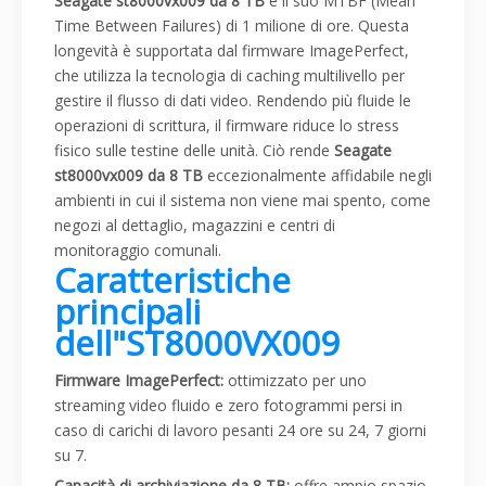
Seagate st8000vx009 da 8 TB
è il suo MTBF (Mean
Time Between Failures) di 1 milione di ore. Questa
longevità è supportata dal firmware ImagePerfect,
che utilizza la tecnologia di caching multilivello per
gestire il flusso di dati video. Rendendo più fluide le
operazioni di scrittura, il firmware riduce lo stress
fisico sulle testine delle unità. Ciò rende
Seagate
st8000vx009 da 8 TB
eccezionalmente affidabile negli
ambienti in cui il sistema non viene mai spento, come
negozi al dettaglio, magazzini e centri di
monitoraggio comunali.
Caratteristiche
principali
dell"ST8000VX009
Firmware ImagePerfect:
ottimizzato per uno
streaming video fluido e zero fotogrammi persi in
caso di carichi di lavoro pesanti 24 ore su 24, 7 giorni
su 7.
Capacità di archiviazione da 8 TB:
offre ampio spazio