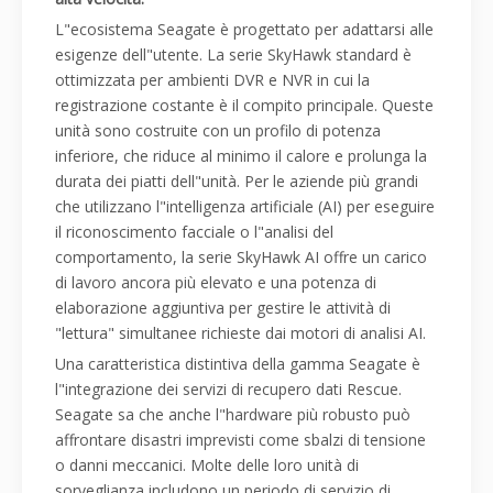
L"ecosistema Seagate è progettato per adattarsi alle
esigenze dell"utente. La serie SkyHawk standard è
ottimizzata per ambienti DVR e NVR in cui la
registrazione costante è il compito principale. Queste
unità sono costruite con un profilo di potenza
inferiore, che riduce al minimo il calore e prolunga la
durata dei piatti dell"unità. Per le aziende più grandi
che utilizzano l"intelligenza artificiale (AI) per eseguire
il riconoscimento facciale o l"analisi del
comportamento, la serie SkyHawk AI offre un carico
di lavoro ancora più elevato e una potenza di
elaborazione aggiuntiva per gestire le attività di
"lettura" simultanee richieste dai motori di analisi AI.
Una caratteristica distintiva della gamma Seagate è
l"integrazione dei servizi di recupero dati Rescue.
Seagate sa che anche l"hardware più robusto può
affrontare disastri imprevisti come sbalzi di tensione
o danni meccanici. Molte delle loro unità di
sorveglianza includono un periodo di servizio di