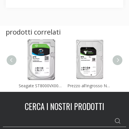
prodotti correlati
Seagate ST8000VX009 Skyhawk Disco rigido da 8 TB - 3,5 interno - SATA (SATA/600) - Sistema di videosorveglianza
Prezzo all'ingrosso Nuovo originale Seagate interno ST10000NM017B 10TB 3,5 ' SATA 7200rpm Server disco rigido HDD
CERCA I NOSTRI PRODOTTI