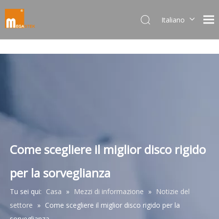
Italiano
Dansk
norsk språk
한국어
日本語
Deutsch
Português
Español
Pусский
Français
Come scegliere il miglior disco rigido
简体中文
per la sorveglianza
English
Tu sei qui:
Casa
»
Mezzi di informazione
»
Notizie del
settore
»
Come scegliere il miglior disco rigido per la
sorveglianza