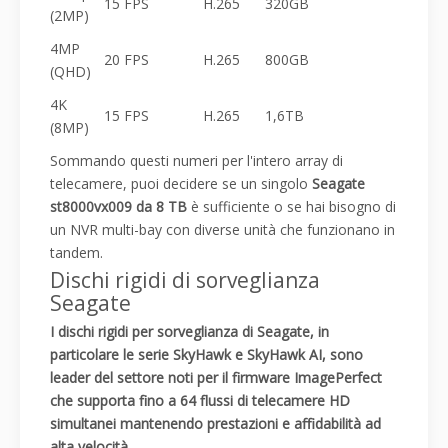
15 FPS
H.265
320GB
(2MP)
4MP
20 FPS
H.265
800GB
(QHD)
4K
15 FPS
H.265
1,6TB
(8MP)
Sommando questi numeri per l'intero array di
telecamere, puoi decidere se un singolo
Seagate
st8000vx009 da 8 TB
è sufficiente o se hai bisogno di
un NVR multi-bay con diverse unità che funzionano in
tandem.
Dischi rigidi di sorveglianza
Seagate
I dischi rigidi per sorveglianza di Seagate, in
particolare le serie SkyHawk e SkyHawk AI, sono
leader del settore noti per il firmware ImagePerfect
che supporta fino a 64 flussi di telecamere HD
simultanei mantenendo prestazioni e affidabilità ad
alta velocità.