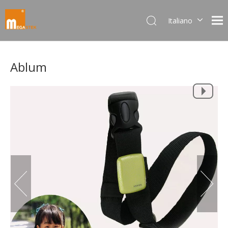
Italiano
Dansk
norsk språk
Ablum
한국어
日本語
Deutsch
Português
Español
Pусский
Français
简体中文
English