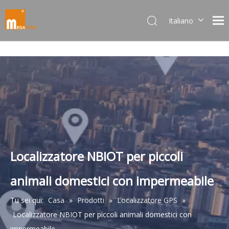
Italiano
Dansk
norsk språk
한국어
日本語
Deutsch
Português
Español
Pусский
Français
Localizzatore NBIOT per piccoli
简体中文
animali domestici con impermeabile
English
Tu sei qui:
Casa
»
Prodotti
»
Localizzatore GPS
»
Localizzatore NBIOT per piccoli animali domestici con
impermeabile