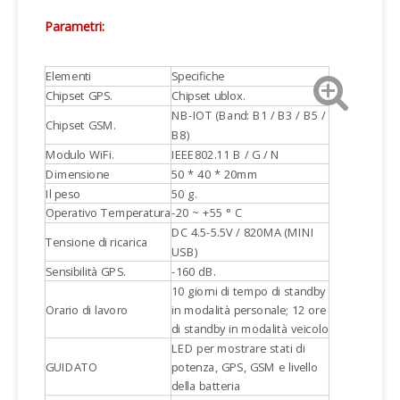
Parametri:
Elementi
Specifiche
Chipset GPS.
Chipset ublox.
NB-IOT (Band: B1 / B3 / B5 /
Chipset GSM.
B8)
Modulo WiFi.
IEEE802.11 B / G / N
Dimensione
50 * 40 * 20mm
Il peso
50 g.
Operativo Temperatura
-20 ~ +55 ° C
DC 4.5-5.5V / 820MA (MINI
Tensione di ricarica
USB)
Sensibilità GPS.
-160 dB.
10 giorni di tempo di standby
Orario di lavoro
in modalità personale; 12 ore
di standby in modalità veicolo
LED per mostrare stati di
GUIDATO
potenza, GPS, GSM e livello
della batteria