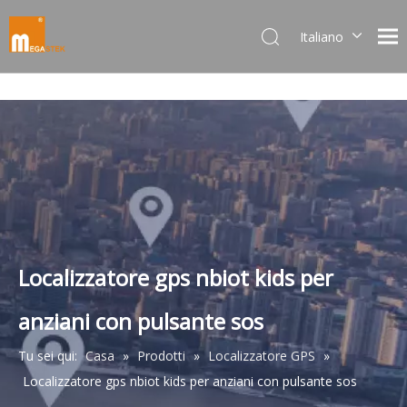
Italiano
Dansk
norsk språk
한국어
日本語
Deutsch
Português
Español
Pусский
Français
Localizzatore gps nbiot kids per
简体中文
anziani con pulsante sos
English
Tu sei qui:
Casa
»
Prodotti
»
Localizzatore GPS
»
Localizzatore gps nbiot kids per anziani con pulsante sos