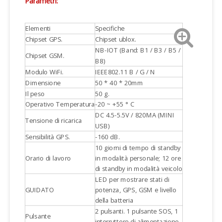
Parametri:
Elementi
Specifiche
Chipset GPS.
Chipset ublox.
NB-IOT (Band: B1 / B3 / B5 /
Chipset GSM.
B8)
Modulo WiFi.
IEEE802.11 B / G / N
Dimensione
50 * 40 * 20mm
Il peso
50 g.
Operativo Temperatura
-20 ~ +55 ° C
DC 4.5-5.5V / 820MA (MINI
Tensione di ricarica
USB)
Sensibilità GPS.
-160 dB.
10 giorni di tempo di standby
Orario di lavoro
in modalità personale; 12 ore
di standby in modalità veicolo
LED per mostrare stati di
GUIDATO
potenza, GPS, GSM e livello
della batteria
2 pulsanti. 1 pulsante SOS, 1
Pulsante
interruttore di alimentazione