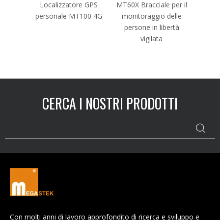
ore GPS
Localizzatore GPS
MT60X Bracciale per il
T per
personale MT100 4G
monitoraggio delle
ggio
persone in libertà
sizione
vigilata
CERCA I NOSTRI PRODOTTI
Con molti anni di lavoro approfondito di ricerca e sviluppo e