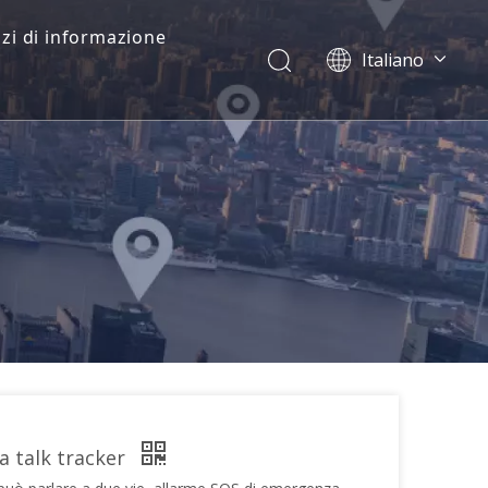
zi di informazione
Italiano
Dansk
norsk språk
한국어
日本語
Deutsch
Português
Español
Pусский
Français
简体中文
English
a talk tracker