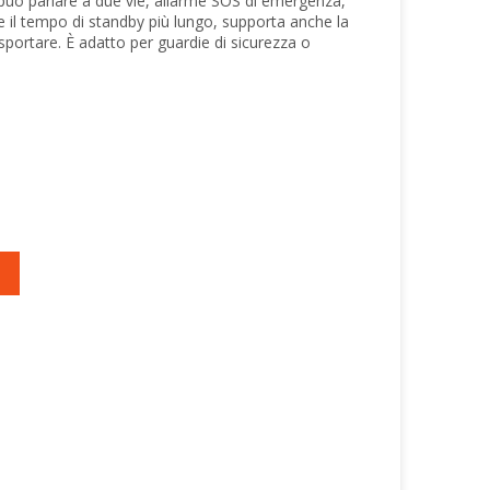
può parlare a due vie, allarme SOS di emergenza,
e il tempo di standby più lungo, supporta anche la
asportare. È adatto per guardie di sicurezza o