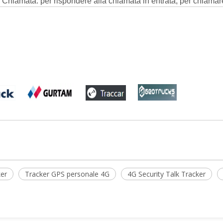
 Chiamata: per rispondere alla chiamata in entrata, per chiamar
ker
Tracker GPS personale 4G
4G Security Talk Tracker