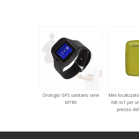
Orologio GPS sanitario serie
Mini localizza
MT80
NB-IoT per u
preciso del