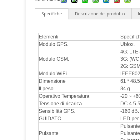
Specifiche
Descrizione del prodotto
I
Elementi
Specific
Modulo GPS.
Ublox.
4G: LTE
Modulo GSM.
3G: (WC
2G: GSM
Modulo WiFi.
IEEE802.
Dimensione
61 * 48.
Il peso
84 g.
Operativo Temperatura
-20 ~ +60
Tensione di ricarica
DC 4.5-5
Sensibilità GPS.
-160 dB.
GUIDATO
LED per 
Pulsante
Pulsante
Pulsante 