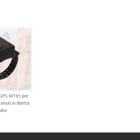
 GPS MT65 per
tenuti in libertà
lata