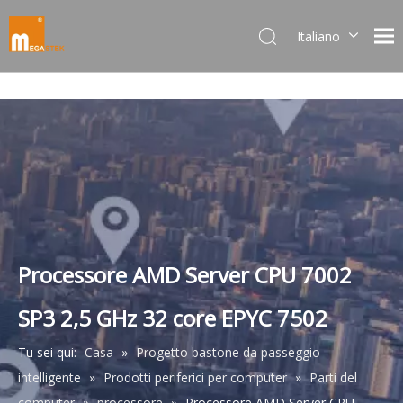
Italiano
Dansk
norsk språk
한국어
日本語
Deutsch
Português
Español
Pусский
Français
Processore AMD Server CPU 7002
简体中文
SP3 2,5 GHz 32 core EPYC 7502
English
Tu sei qui:
Casa
»
Progetto bastone da passeggio
intelligente
»
Prodotti periferici per computer
»
Parti del
computer
»
processore
»
Processore AMD Server CPU