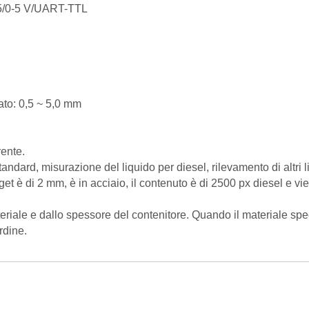
85/0-5 V/UART-TTL
ato: 0,5 ~ 5,0 mm
rente.
ndard, misurazione del liquido per diesel, rilevamento di altri l
et è di 2 mm, è in acciaio, il contenuto è di 2500 px diesel e vie
riale e dallo spessore del contenitore. Quando il materiale spe
rdine.