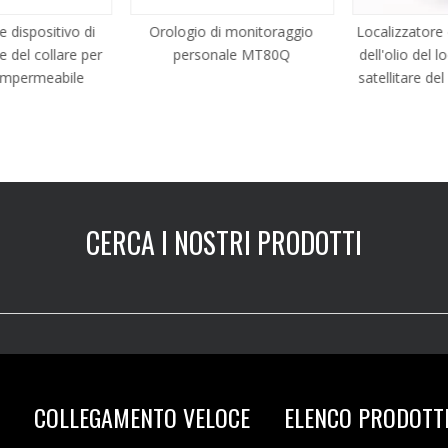
 dispositivo di
Orologio di monitoraggio
Localizzatore 
 del collare per
personale MT80Q
dell'olio del l
mpermeabile
satellitare del
CERCA I NOSTRI PRODOTTI
COLLEGAMENTO VELOCE
ELENCO PRODOTT