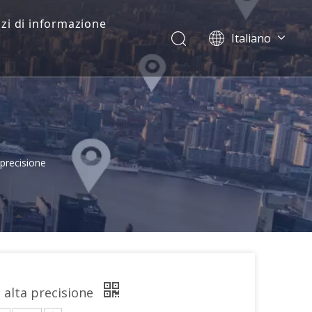
zi di informazione
Italiano
Dansk
norsk språk
한국어
日本語
Deutsch
Português
 precisione
Español
Pусский
Français
简体中文
English
d alta precisione