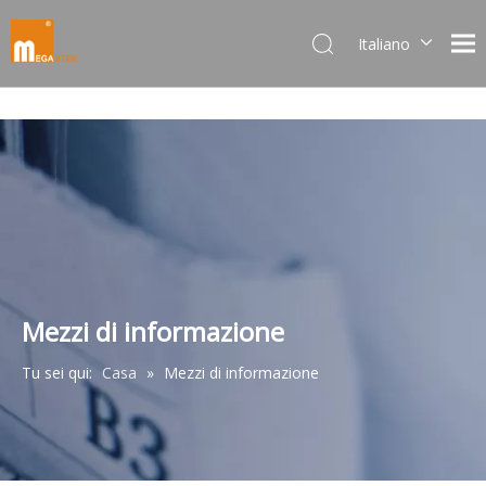
Italiano
Dansk
norsk språk
한국어
日本語
Deutsch
Português
Español
Pусский
Français
Mezzi di informazione
简体中文
Tu sei qui:
Casa
»
Mezzi di informazione
English