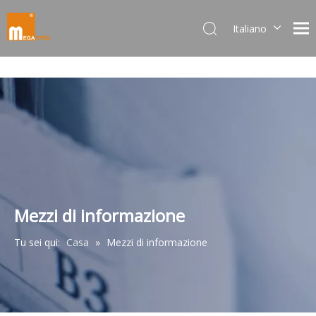
Italiano
Dansk
norsk språk
한국어
日本語
Deutsch
Português
Español
Pусский
Français
Mezzi di informazione
简体中文
Tu sei qui:
Casa
»
Mezzi di informazione
English