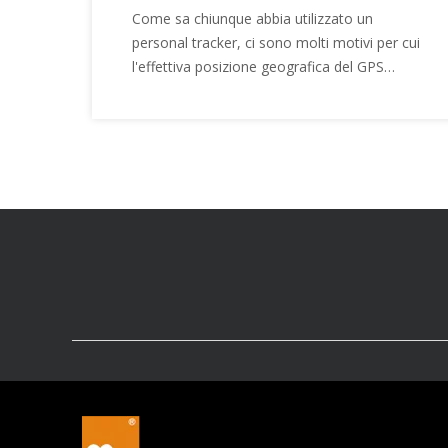
Come sa chiunque abbia utilizzato un
personal tracker, ci sono molti motivi per cui
l'effettiva posizione geografica del GPS
potrebbe non essere la stessa mostrata sulla
mappa GPS.Alcuni sono uno o duecento
metri, alcuni o più.Voglio informare tutti che:
Gli errori di localizzazione geografica del
localizzatore GPS, purché non
particolarmente scandalosi, sono da
considerarsi del tutto normali.Quindi
qualcuno deve chiedere, quanto è di solito il
valore di errore normale all'interno
dell'intervallo?