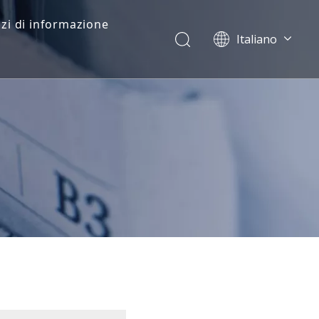
zi di informazione
Italiano
Dansk
norsk språk
한국어
日本語
Deutsch
Português
Español
Pусский
Français
简体中文
English