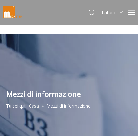
Italiano
Dansk
norsk språk
한국어
日本語
Deutsch
Português
Español
Pусский
Français
Mezzi di informazione
简体中文
Tu sei qui:
Casa
»
Mezzi di informazione
English