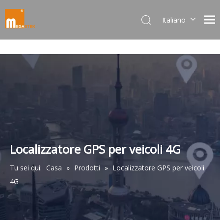
Italiano
Dansk
norsk språk
한국어
日本語
Deutsch
Português
Español
Pусский
Français
Localizzatore GPS per veicoli 4G
简体中文
Tu sei qui:
Casa
»
Prodotti
»
Localizzatore GPS per veicoli
English
4G