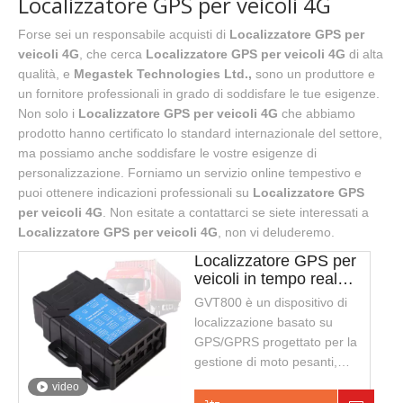
Localizzatore GPS per veicoli 4G
Forse sei un responsabile acquisti di
Localizzatore GPS per
veicoli 4G
, che cerca
Localizzatore GPS per veicoli 4G
di alta
qualità, e
Megastek Technologies Ltd.,
sono un produttore e
un fornitore professionali in grado di soddisfare le tue esigenze.
Non solo i
Localizzatore GPS per veicoli 4G
che abbiamo
prodotto hanno certificato lo standard internazionale del settore,
ma possiamo anche soddisfare le vostre esigenze di
personalizzazione. Forniamo un servizio online tempestivo e
puoi ottenere indicazioni professionali su
Localizzatore GPS
per veicoli 4G
. Non esitate a contattarci se siete interessati a
Localizzatore GPS per veicoli 4G
, non vi deluderemo.
Localizzatore GPS per
veicoli in tempo reale
GVT800 4G LTE
GVT800 è un dispositivo di
localizzazione basato su
GPS/GPRS progettato per la
gestione di moto pesanti,
autobus interurbani,
video
scuolabus e flotte.