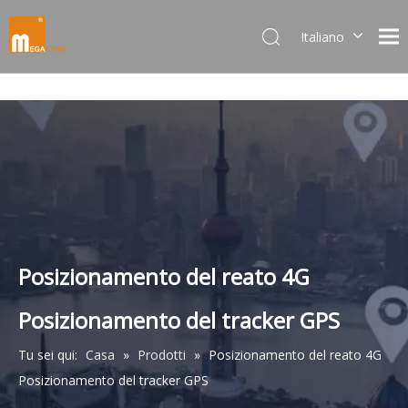
Italiano
Dansk
norsk språk
한국어
日本語
Deutsch
Português
Español
Pусский
Français
Posizionamento del reato 4G
简体中文
Posizionamento del tracker GPS
English
Tu sei qui:
Casa
»
Prodotti
»
Posizionamento del reato 4G
Posizionamento del tracker GPS