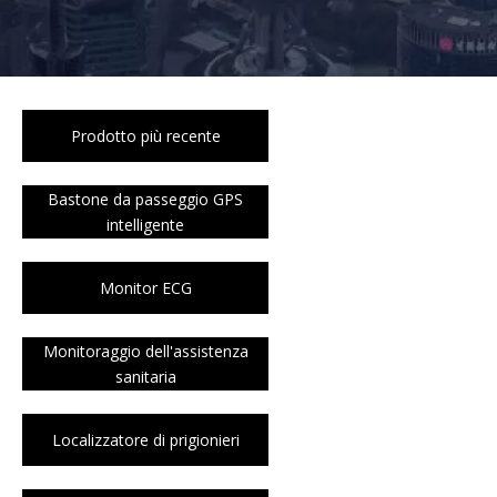
Prodotto più recente
Bastone da passeggio GPS
intelligente
Monitor ECG
Monitoraggio dell'assistenza
sanitaria
Localizzatore di prigionieri