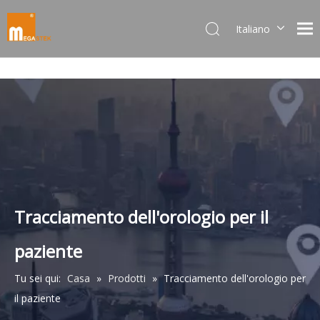
Italiano
Dansk
norsk språk
한국어
日本語
Deutsch
Português
Español
Pусский
Français
Tracciamento dell'orologio per il
简体中文
paziente
English
Tu sei qui:
Casa
»
Prodotti
»
Tracciamento dell'orologio per
il paziente