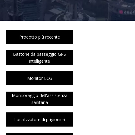
Prodotto più recente
Bastone da passeggio GPS
intelligente
Monitor ECG
Monitoraggio dell'assistenza
sanitaria
Localizzatore di prigionieri