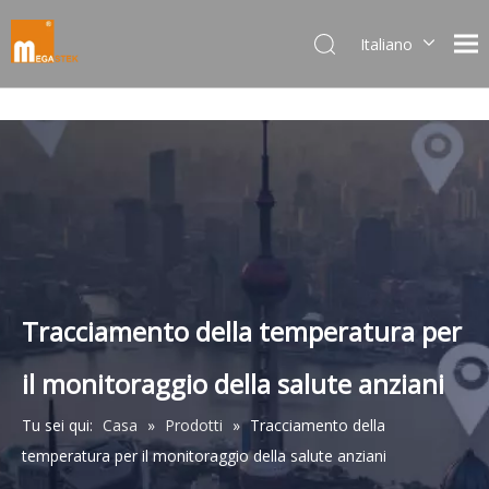
Italiano
Dansk
norsk språk
한국어
日本語
Deutsch
Português
Español
Pусский
Français
Tracciamento della temperatura per
简体中文
il monitoraggio della salute anziani
English
Tu sei qui:
Casa
»
Prodotti
»
Tracciamento della
temperatura per il monitoraggio della salute anziani