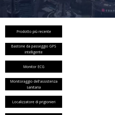
Prodotto più recente
Bastone da passeggio GPS
intelligente
Monitor ECG
Monitoraggio dell'assistenza
sanitaria
Localizzatore di prigionieri