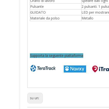
Orario di lavoro
Spedire dati ogni
Pulsante
2 pulsanti. 1 pul
GUIDATO
LED per mostrare
Materiale da polso
Metallo
Supporta la seguente piattaforma
su un: