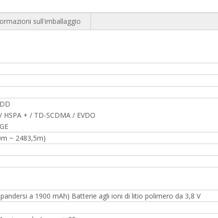
formazioni sull'imballaggio
FDD
 HSPA + / TD-SCDMA / EVDO
DGE
00m ~ 2483,5m)
ndersi a 1900 mAh) Batterie agli ioni di litio polimero da 3,8 V