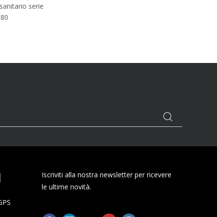
anitario serie
80
I
Iscriviti alla nostra newsletter per ricevere
le ultime novità.
 GPS