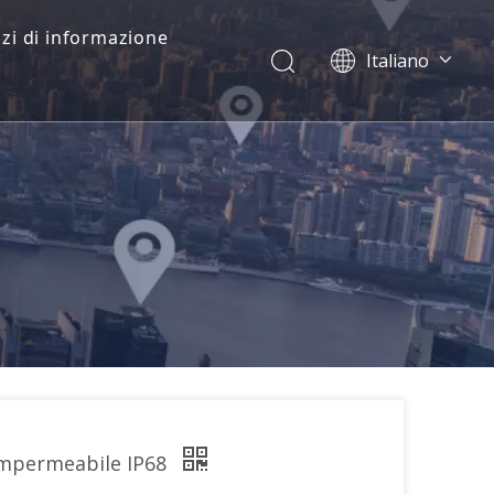
zi di informazione
Italiano
Dansk
norsk språk
한국어
日本語
Deutsch
Português
Español
Pусский
Français
简体中文
English
 Impermeabile IP68