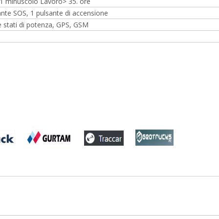
 1 minuscolo Lavoro> 35. ore
sante SOS, 1 pulsante di accensione
 stati di potenza, GPS, GSM