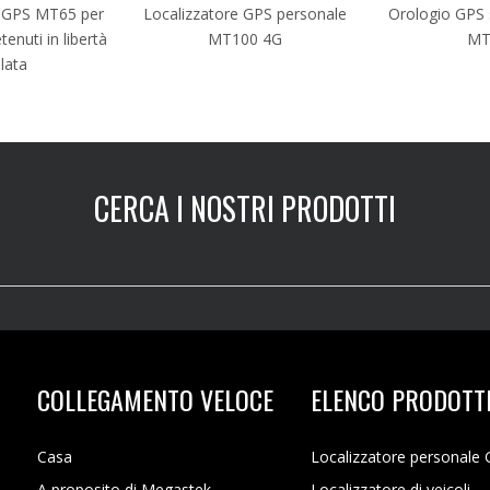
e GPS MT65 per
Localizzatore GPS personale
Orologio GPS s
tenuti in libertà
MT100 4G
MT
ilata
CERCA I NOSTRI PRODOTTI
COLLEGAMENTO VELOCE
ELENCO PRODOTT
Casa
Localizzatore personale
A proposito di Megastek
Localizzatore di veicoli