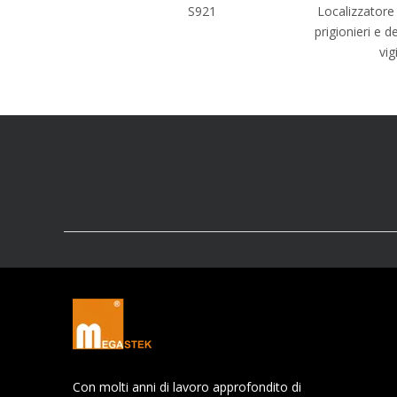
S921
Localizzator
prigionieri e de
vig
Con molti anni di lavoro approfondito di