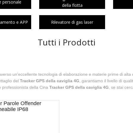
e personale
della flotta
ciamento e APP
Rilevatore di gas laser
Tutti i Prodotti
verso un'eccellente tecnologia di elaborazione e materie prime di alta q
ttaglio del
Tracker GPS della caviglia 4G
, garantiamo il livello di qual
e professionista della Cina
Tracker GPS della caviglia 4G
, se stai cer
 Parole Offender
meabile IP68