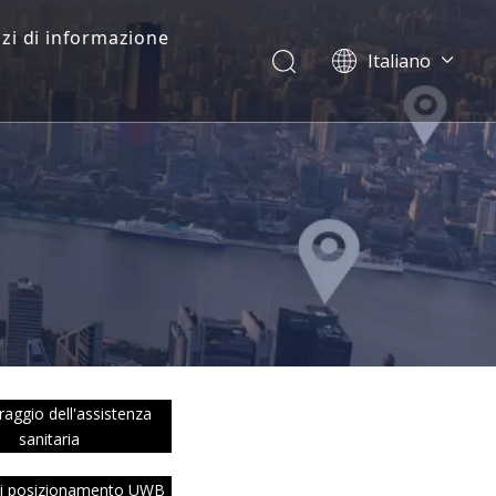
zi di informazione
Italiano
Dansk
norsk språk
한국어
日本語
Deutsch
Português
Español
Pусский
Français
简体中文
English
aggio dell'assistenza
sanitaria
di posizionamento UWB