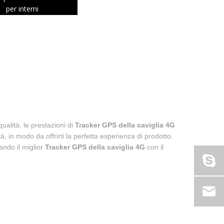
per interni
ualità, le prestazioni di
Tracker GPS della caviglia 4G
ità, in modo da offrirti la perfetta esperienza di prodotto.
cando il miglior
Tracker GPS della caviglia 4G
con il