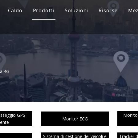
Caldo
Prodotti
Soluzioni
Risorse
Mez
ia 4G
asseggio GPS
Monitor
Monitor ECG
gente
Sistema di gestione dei veicoli e
Tracker 