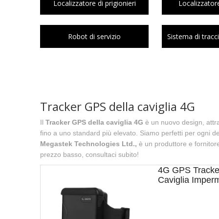
Localizzatore di prigionieri
Localizzator
Robot di servizio
Sistema di trac
Tracker GPS della caviglia 4G
Il
Tracker GPS della caviglia 4G
è un nuovo design, attra
fino a uno standard più elevato. Siamo perfetti per ogni de
Megastek Technologies Ltd.,
è un produttore e fornitor
prezzo basso, consultaci subito!
4G GPS Tracker
Caviglia Imper