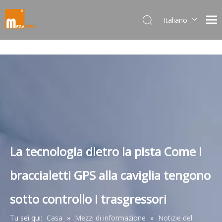
Italiano
Dansk
norsk språk
한국어
日本語
Deutsch
Português
Español
Pусский
Français
La tecnologia dietro la pista Come i
简体中文
braccialetti GPS alla caviglia tengono
English
sotto controllo i trasgressori
Tu sei qui:
Casa
»
Mezzi di informazione
»
Notizie del