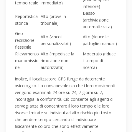
tempo reale
immediato)
inferiore)
Basso
Reportistica
Alto (prove in
(archiviazione
storica
tribunale)
automatizzata)
Geo-
Alto (vincoli
Alto (riduce le
recinzione
personalizzabili)
pattuglie manuali)
flessibile
Rilevamento
Alto (impedisce la
Moderato (riduce
manomissio
rimozione non
il tempo di
ne
autorizzata)
ricerca)
Inoltre, il localizzatore GPS funge da deterrente
psicologico. La consapevolezza che i loro movimenti
vengono esaminati 24 ore su 24, 7 giorni su 7,
incoraggia la conformità. Ciò consente agli agenti di
sorveglianza di concentrare il loro tempo e le loro
risorse limitate su individui ad alto rischio piuttosto
che perdere tempo cercando di individuare
fisicamente coloro che sono effettivamente