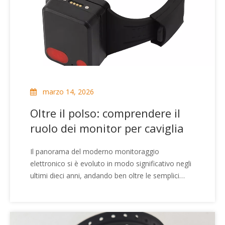
marzo 14, 2026
Oltre il polso: comprendere il
ruolo dei monitor per caviglia
Il panorama del moderno monitoraggio
elettronico si è evoluto in modo significativo negli
ultimi dieci anni, andando ben oltre le semplici
misure di arresti domiciliari. Poiché i quadri giuridici
e le esigenze di sicurezza aziendale si spostano
verso soluzioni di tracciamento più sofisticate,
l'implementazione di dispositivi di monitoraggio