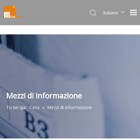
Italiano
Dansk
norsk språk
한국어
日本語
Deutsch
Português
Español
Pусский
Français
Mezzi di informazione
简体中文
Tu sei qui:
Casa
»
Mezzi di informazione
English