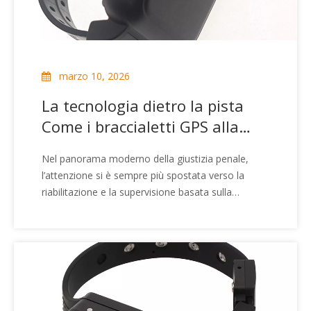
marzo 10, 2026
La tecnologia dietro la pista
Come i braccialetti GPS alla
caviglia tengono sotto
Nel panorama moderno della giustizia penale,
controllo i trasgressori
l’attenzione si è sempre più spostata verso la
riabilitazione e la supervisione basata sulla
comunità. La carcerazione tradizionale è spesso
costosa e può contribuire al sovraffollamento
delle carceri, spingendo le autorità a cercare
alternative più efficienti. Questo cambiamento è
necessario