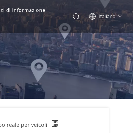
zi di informazione
Italiano
Dansk
norsk språk
한국어
日本語
Deutsch
Português
Español
Pусский
Français
简体中文
English
o reale per veicoli