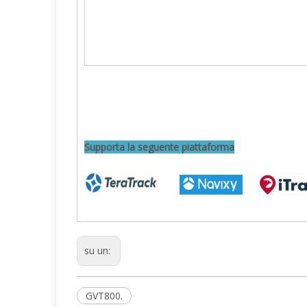
Supporta la seguente piattaforma
su un:
GVT800.