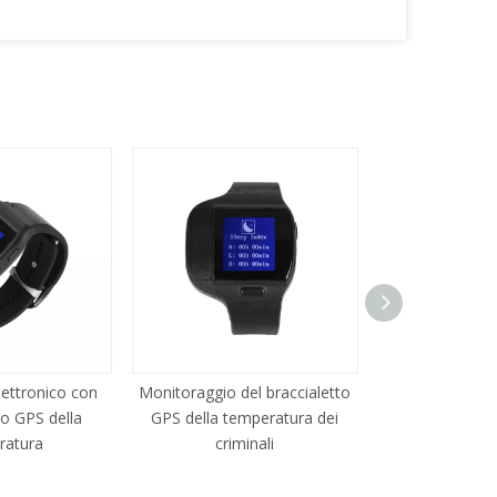
lettronico con
Monitoraggio del braccialetto
Localizzatore 
o GPS della
GPS della temperatura dei
per anziani co
ratura
criminali