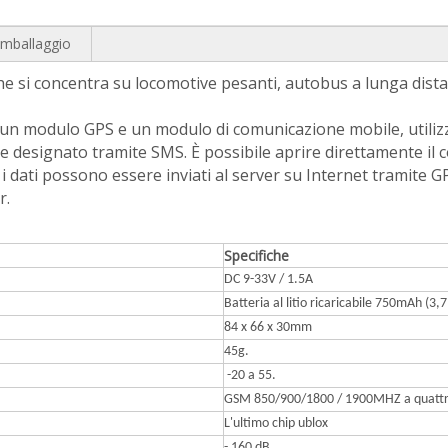
'imballaggio
he si concentra su locomotive pesanti, autobus a lunga dista
un modulo GPS e un modulo di comunicazione mobile, utilizza
re designato tramite SMS. È possibile aprire direttamente il 
 i dati possono essere inviati al server su Internet tramite 
r.
Specifiche
DC 9-33V / 1.5A
Batteria al litio ricaricabile 750mAh (3,7
84 x 66 x 30mm
45g.
-20 a 55.
GSM 850/900/1800 / 1900MHZ a quattr
L'ultimo chip ublox
- 160 dB.