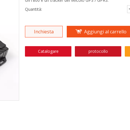
GVT800 è un tracker del veicolo GPS / GPRS.
Quantità:
Inchiesta
Aggiungi al carrello
Catalogare
protocollo