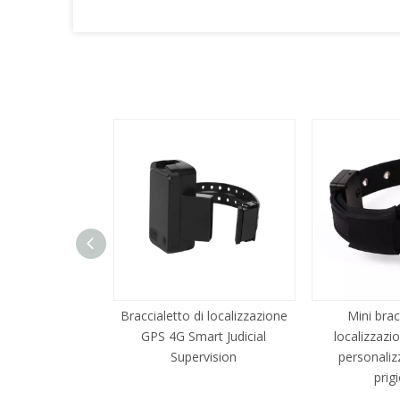
o cadute GPS
Braccialetto di localizzazione
Mini brac
Rate SOS Alarm
GPS 4G Smart Judicial
localizzazi
Wirstband
Supervision
personaliz
prigi