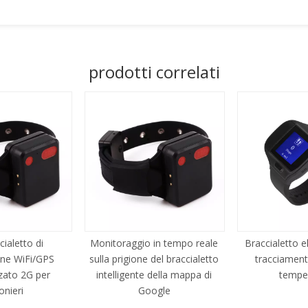
prodotti correlati
cialetto di
Monitoraggio in tempo reale
Braccialetto e
one WiFi/GPS
sulla prigione del braccialetto
tracciament
zato 2G per
intelligente della mappa di
tempe
onieri
Google