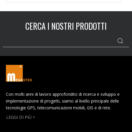
standby più lungo, supporta
anche la ricarica wireless,
con un aspetto elegante e
CERCA I NOSTRI PRODOTTI
facile da trasportare. È
adatto per guardie di
sicurezza o polizia di
sicurezza pubblica.
Con molti anni di lavoro approfondito di ricerca e sviluppo e
implementazione di progetti, siamo al livello principale delle
tecnologie GPS, telecomunicazioni mobili, GIS e di rete.
LEGGI DI PIÙ >