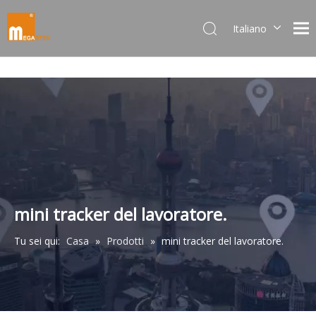
Italiano
Dansk
norsk språk
한국어
日本語
Deutsch
Português
Español
Pусский
Français
mini tracker del lavoratore.
简体中文
Tu sei qui:
Casa
»
Prodotti
»
mini tracker del lavoratore.
English