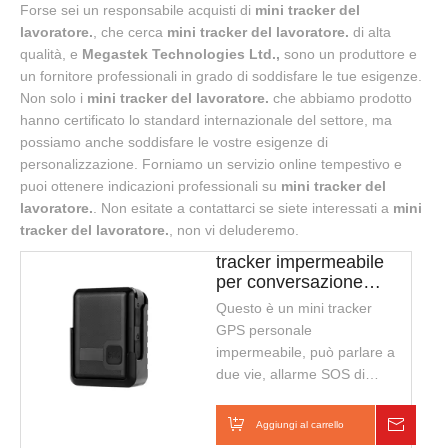
Forse sei un responsabile acquisti di
mini tracker del
lavoratore.
, che cerca
mini tracker del lavoratore.
di alta
qualità, e
Megastek Technologies Ltd.,
sono un produttore e
un fornitore professionali in grado di soddisfare le tue esigenze.
Non solo i
mini tracker del lavoratore.
che abbiamo prodotto
hanno certificato lo standard internazionale del settore, ma
possiamo anche soddisfare le vostre esigenze di
personalizzazione. Forniamo un servizio online tempestivo e
puoi ottenere indicazioni professionali su
mini tracker del
lavoratore.
. Non esitate a contattarci se siete interessati a
mini
tracker del lavoratore.
, non vi deluderemo.
tracker impermeabile
per conversazione
bidirezionale
Questo è un mini tracker
lavoratore mini
GPS personale
impermeabile, può parlare a
due vie, allarme SOS di
emergenza, ha una batteria
di grande capacità in grado
Aggiungi al carrello
Inchie
di supportare il tempo di