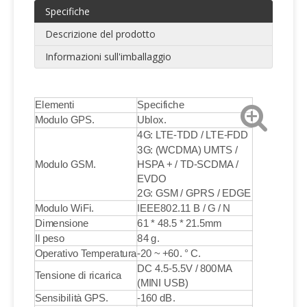
Specifiche
Descrizione del prodotto
Informazioni sull'imballaggio
Elementi
Specifiche
Modulo GPS.
Ublox.
4G: LTE-TDD / LTE-FDD
3G: (WCDMA) UMTS /
Modulo GSM.
HSPA + / TD-SCDMA /
EVDO
2G: GSM / GPRS / EDGE
Modulo WiFi.
IEEE802.11 B / G / N
Dimensione
61 * 48.5 * 21.5mm
Il peso
84 g.
Operativo Temperatura
-20 ~ +60. ° C.
DC 4.5-5.5V / 800MA
Tensione di ricarica
(MINI USB)
Sensibilità GPS.
-160 dB.