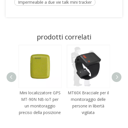
Impermeabile a due vie talk mini tracker
prodotti correlati
nitario
Mini localizzatore GPS
MT60X Bracciale per il
Loca
0
MT-90N NB-IoT per
monitoraggio delle
MT65 p
un monitoraggio
persone in libertà
dete
preciso della posizione
vigilata