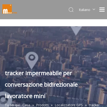
Italiano
Dansk
norsk språk
한국어
日本語
Deutsch
Português
Español
Pусский
Français
tracker impermeabile per
简体中文
conversazione bidirezionale
English
lavoratore mini
Tu sei qui:
Casa
»
Prodotti
»
Localizzatore GPS
»
tracker